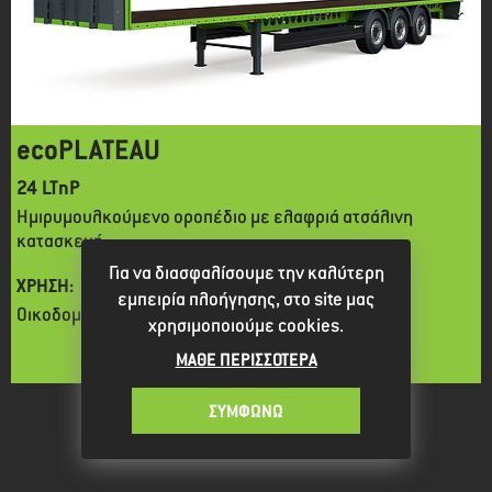
ecoPLATEAU
24 LTnP
Ημιρυμουλκούμενο οροπέδιο με ελαφριά ατσάλινη
κατασκευή
Για να διασφαλίσουμε την καλύτερη
ΧΡΗΣΗ:
εμπειρία πλοήγησης, στο site μας
Οικοδομικό υλικό, προϊόντα απόδοσης
χρησιμοποιούμε cookies.
34.2
5.0
ΜΑΘΕ ΠΕΡΙΣΣΟΤΕΡΑ
ΤΟΝΟΥΣ
ΤΟΝΟΥΣ
ΣΥΜΦΩΝΩ
ΩΦΕΛΙΜΟ ΦΟΡΤΙΟ
ΑΠΟΒΑΡΟ