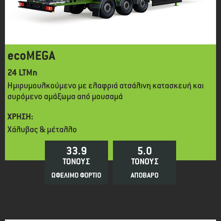
ecoMEGA
24 LTMn
Ημιρυμουλκούμενο με ελαφριά ατσάλινη κατασκευή και
συρόμενο αμάξωμα από μουσαμά
ΧΡΗΣΗ:
Χάλυβας & μέταλλο
33.9
5.0
ΤΟΝΟΥΣ
ΤΟΝΟΥΣ
ΩΦΕΛΙΜΟ ΦΟΡΤΙΟ
ΑΠΟΒΑΡΟ