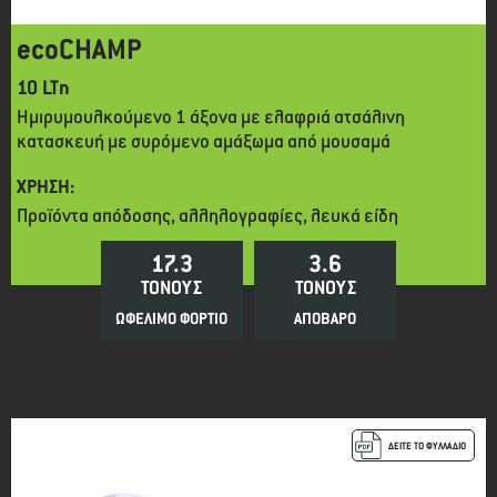
ecoCHAMP
10 LTn
Ημιρυμουλκούμενο 1 άξονα με ελαφριά ατσάλινη
κατασκευή με συρόμενο αμάξωμα από μουσαμά
ΧΡΗΣΗ:
Προϊόντα απόδοσης, αλληλογραφίες, λευκά είδη
17.3
3.6
ΤΟΝΟΥΣ
ΤΟΝΟΥΣ
ΩΦΕΛΙΜΟ ΦΟΡΤΙΟ
ΑΠΟΒΑΡΟ
ΔΕΙΤΕ ΤΟ ΦΥΛΛΑΔΙΟ