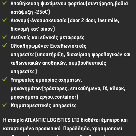
Αποθήκευση ψυχόμενου φορτίου(συντήρηση,βαθιά
κατάψυξη -25οC)
Διανομή-Ανασυσκευασία (door 2 door, last mile,
διανομή κατ’ οίκον)
Διεθνείς και εθνικές μεταφορές
Ολοκληρωμένες Εκτελωνιστικές
υπηρεσίες(υποστήριξη, διαχείριση φορολογικών και
τελωνειακών αποθηκών, συμβουλευτικές
υπηρεσίες)
Υπηρεσίες εμπορίας οχημάτων,
μηχανημάτων(τράκτορες, επικαθήμενα, ΙΧ, κλαρκ,
μηχανήματα έργου,container)
Κτηματομεσιτικές υπηρεσίες
Η εταιρία ATLANTIC LOGISTICS LTD διαθέτει έμπειρο και
καταρτισμένο προσωπικό. Παράλληλα, χρησιμοποιεί