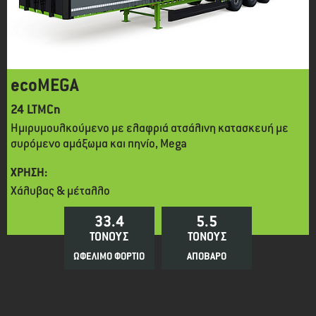
ecoMEGA
24 LTMCn
Ημιρυμουλκούμενο με ελαφριά ατσάλινη κατασκευή με
συρόμενο αμάξωμα και πηνίο, Mega
ΧΡΗΣΗ:
Χάλυβας & μέταλλο
33.4
5.5
ΤΟΝΟΥΣ
ΤΟΝΟΥΣ
ΩΦΕΛΙΜΟ ΦΟΡΤΙΟ
ΑΠΟΒΑΡΟ