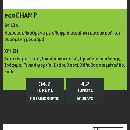
ecoCHAMP
24 LTn
Ημιρυμουλκούμενο με ελαφριά ατσάλινη κατασκευή και
συρόμενη μουσαμά
ΧΡΗΣΗ:
Αυτοκίνητο, Ποτά, Οικοδομικά υλικά, Προϊόντα απόδοσης,
Τρόφιμα, Γενικά φορτία, Σιτάρι, Χαρτί, Χάλυβας και μέταλλο,
Ξύλο
34.2
4.7
ΤΟΝΟΥΣ
ΤΟΝΟΥΣ
ΩΦΕΛΙΜΟ ΦΟΡΤΙΟ
ΑΠΟΒΑΡΟ