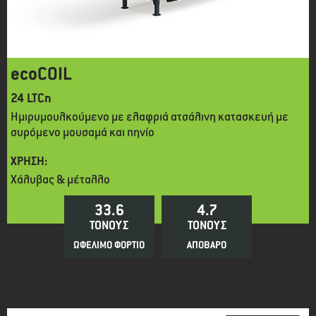
ecoCOIL
24 LTCn
Ημιρυμουλκούμενο με ελαφριά ατσάλινη κατασκευή με
συρόμενο μουσαμά και πηνίο
ΧΡΗΣΗ:
Χάλυβας & μέταλλο
33.6
4.7
ΤΟΝΟΥΣ
ΤΟΝΟΥΣ
ΩΦΕΛΙΜΟ ΦΟΡΤΙΟ
ΑΠΟΒΑΡΟ